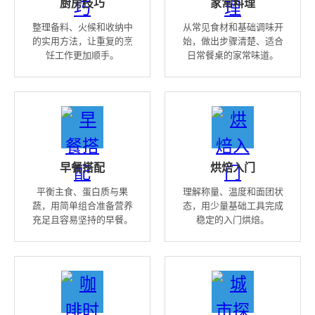
厨房技巧
家常料理
整理备料、火候和收纳中
从常见食材和基础调味开
的实用方法，让重复的烹
始，做出步骤清楚、适合
饪工作更加顺手。
日常餐桌的家常味道。
早餐搭配
烘焙入门
平衡主食、蛋白质与果
理解称量、温度和面团状
蔬，用简单组合准备营养
态，用少量基础工具完成
充足且容易坚持的早餐。
稳定的入门烘焙。